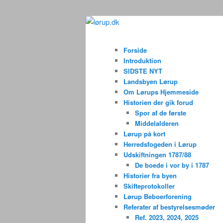
Fortsæt
Lørup Beboerforenings Hjemm
til
Hovedmenu
primært
lørup.dk
Forside
indhold
Introduktion
SIDSTE NYT
Landsbyen Lørup
Om Lørups Hjemmeside
Historien der gik forud
Spor af de første
Middelalderen
Lørup på kort
Herredsfogeden i Lørup
Udskiftningen 1787/88
De boede i vor by i 1787
Historier fra byen
Skifteprotokoller
Lørup Beboerforening
Referater af bestyrelsesmøder
Ref. 2023, 2024, 2025