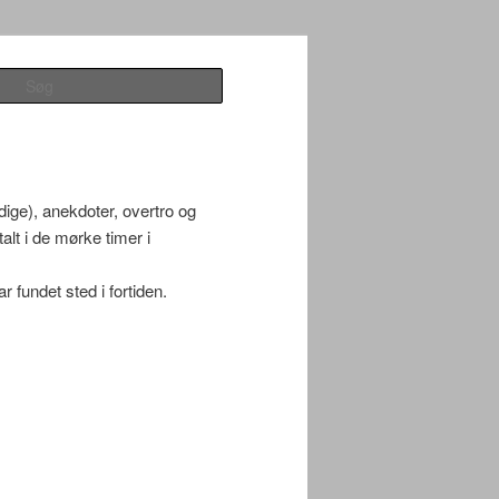
Søg
dige), anekdoter, overtro og
alt i de mørke timer i
fundet sted i fortiden.