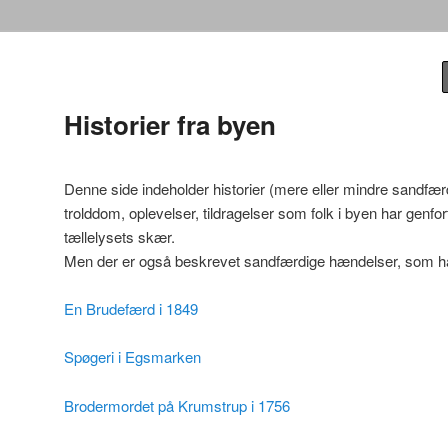
eside
Historier fra byen
Denne side indeholder historier (mere eller mindre sandfær
trolddom, oplevelser, tildragelser som folk i byen har genfort
tællelysets skær.
Men der er også beskrevet sandfærdige hændelser, som har 
En Brudefærd i 1849
Spøgeri i Egsmarken
Brodermordet på Krumstrup i 1756