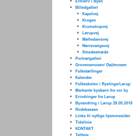
Erhverv i Byen
Billedgalleri
Kapelvej
Krogen
Krumstrupvej
Lørupvej
Mølledamsvej
Nørrevangsvej
Smedestræde
Portrætgalleri
Grovensmosen/ Døjtmosen
Folketællinger
Kalender
Folkeskolen i Ryslinge/Lørup
Markante bysbørn fra vor by
Erindringer fra Lørup
Byvandring i Lørup 29.05.2018
Rodekassen
Links til nyttige hjemmesider
Tidslinie
KONTAKT
Teltleje