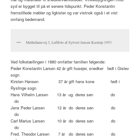
syd er bygget til på et senere tidspunkt. Peder Konstantin
fremstillede møbler og ligkister og var vistnok også i et vist
omfang bedemand.
Mølledamsvej 3, Luftfoto af Sylvest Jensen Kastrup 1953
Ved folketællingen i 1880 omfatter familien følgende:
Peder Konstantin Larsen 42 år gift husejer, snedker født i Gislev
sogn
Kirsten Hansen 37 år gift hans kone født i
Ryslinge sogn
Hans Vilhelm Larsen 13 år ug. deres søn do
do
Jens Peder Larsen 12 år do deres søn do
do
Carl Marius Larsen 10 år do deres søn do
do
Fred. Theodor Larsen 7 år do deres søn do