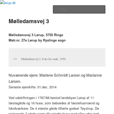
Fortsæt
Lørup Beboerforenings Hjemmeside
til
Hovedmenu
Søg
primært
indhold
Mølledamsvej 3
lørup.dk
Mølledamsvej 3 Lørup, 5750 Ringe
Matr.nr. 27a Lørup by Ryslinge sogn
Mølledamsvej 3, Foto fra omk. 1950
Nuværende ejere: Marlene Schmidt Larsen og Marianne
Larsen.
Seneste ejerskifte: 01.dec. 2014
Ved udskiftningen i 1787/88 bestod landsbyen Lørup af 11
fæstegårde og 16 huse, som beboedes af fæstehusmænd og
håndværkere. De 4 største gårde tilhørte godset Tøystrup. De
resterende 7 gårde samt alle mindre huse med eller uden jord