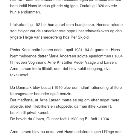
børn indtil Hans Marius giftede sig igen. Omkring 1920 arvede
hun ejendommen.
I folketælling 1921 er hun anført som husejerske. Hendes ældste
søn Holger var da i snedkerlære oppe i hestehaveskoven og den
yngste Helge var smededreng hos Per Skjold.
Peder Konstantin Larsen døde i april 1931, 94 år gammel. Hans
hjemmeboende datter Marie Andersen solgte ejendommen i 1834
til nevøen Vognmand Arne Kristoffer Peder Vaagelund Larsen.
Arne Larsen kørte lillebil, som det blev kaldt dengang, dvs
taxakørsel.
Da Danmark blev besat i 1940 blev der indført rationering af flere
forbrugsvarer herunder også benzin.
Det medførte, at Arne Larsen måtte se sig om efter noget mere
arbejde, idet lillebilkørslen stoppede, da man ikke kunne få
benzin til privat kørsel.
De havde da 2 børn, Gunnar født i 1932 og Eli født i 1934.
Arne Larsen blev nu ansat ved Husmandsforeningen i Ringe som