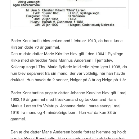
Peder Konstantin blev enkemand i februar 1913, da hans kone
Kirsten døde 70 år gammel.
Den ældste datter Marie Kristine blev gift i dec.1904 i Ryslinge
Kirke med skrædder Niels Marinus Andersen i Fjerritslev,
Kollerup sogn i Thy. Marie flyttede imidlertid hjem igen i 1908, da
hun blev separeret fra sin mand, der var voldelig, når han havde
drukket. Hun havde da 2 sønner, Holger på 3 år og Helge på 1 år.
Peder Konstantins yngste datter Johanne Karoline blev gift i maj
1902,19 år gammel med træskomand og tækkemand Hans
Marius Larsen fra Volstrup. Johanne døde i barselsseng i maj
1916 fra mand og 4 mindreårige børn. Hun var da kun 33 år
gammel.
Den ældre datter Marie Andersen boede fortsat hjemme og holdt
hus for Peder Konstantin. Hun passede også sin afdøde søsters