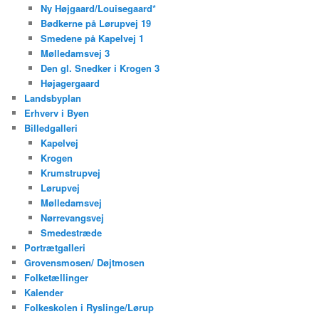
Ny Højgaard/Louisegaard*
Bødkerne på Lørupvej 19
Smedene på Kapelvej 1
Mølledamsvej 3
Den gl. Snedker i Krogen 3
Højagergaard
Landsbyplan
Erhverv i Byen
Billedgalleri
Kapelvej
Krogen
Krumstrupvej
Lørupvej
Mølledamsvej
Nørrevangsvej
Smedestræde
Portrætgalleri
Grovensmosen/ Døjtmosen
Folketællinger
Kalender
Folkeskolen i Ryslinge/Lørup