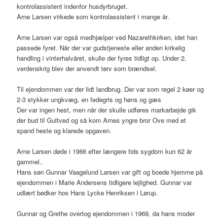
kontrolassistent indenfor husdyrbruget.
Arne Larsen virkede som kontrolassistent i mange år.
Arne Larsen var også medhjælper ved Nazarethkirken, idet han
passede fyret. Når der var gudstjeneste eller anden kirkelig
handling i vinterhalvåret, skulle der fyres tidligt op. Under 2.
verdenskrig blev der anvendt tørv som brændsel.
Til ejendommen var der lidt landbrug. Der var som regel 2 køer og
2-3 stykker ungkvæg, en fedegris og høns og gæs
Der var ingen hest, men når der skulle udføres markarbejde gik
der bud til Gultved og så kom Arnes yngre bror Ove med et
spand heste og klarede opgaven.
Arne Larsen døde i 1966 efter længere tids sygdom kun 62 år
gammel..
Hans søn Gunnar Vaagelund Larsen var gift og boede hjemme på
ejendommen i Marie Andersens tidligere lejlighed. Gunnar var
udlært bødker hos Hans Lycke Henriksen i Lørup.
Gunnar og Grethe overtog ejendommen i 1969, da hans moder