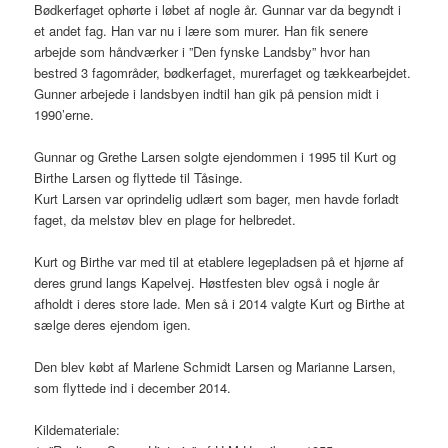
Bødkerfaget ophørte i løbet af nogle år. Gunnar var da begyndt i
et andet fag. Han var nu i lære som murer. Han fik senere
arbejde som håndværker i ”Den fynske Landsby” hvor han
bestred 3 fagområder, bødkerfaget, murerfaget og tækkearbejdet.
Gunner arbejede i landsbyen indtil han gik på pension midt i
1990’erne.
Gunnar og Grethe Larsen solgte ejendommen i 1995 til Kurt og
Birthe Larsen og flyttede til Tåsinge.
Kurt Larsen var oprindelig udlært som bager, men havde forladt
faget, da melstøv blev en plage for helbredet.
Kurt og Birthe var med til at etablere legepladsen på et hjørne af
deres grund langs Kapelvej. Høstfesten blev også i nogle år
afholdt i deres store lade. Men så i 2014 valgte Kurt og Birthe at
sælge deres ejendom igen.
Den blev købt af Marlene Schmidt Larsen og Marianne Larsen,
som flyttede ind i december 2014.
Kildemateriale: