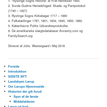
1. ”Ryslinge Sogns Historie” af H.M.Henriksen 1955
2. Sunds-Gudme Herredsfoged: Skøde- og Pantprotokol
(1740 – 1927)
3. Ryslinge Sogns Kirkebøger 1717 – 1960
4. Folketællinger 1787, 1801, 1834, 1845, 1850, 1860.
5. Københavns Politis Udvandrerprotokoller.
6. De amerikanske slægtsdatabaser Ancestry.com og
FamilySearch.org
Skrevet af Johs. Westergaard i Maj 2018
Forside
Introduktion
SIDSTE NYT
Landsbyen Lørup
Om Lørups Hjemmeside
Historien der gik forud
Spor af de første
Middelalderen
Lørup på kort