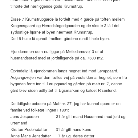
tilhørte det nærliggende gods Krumstrup.
Disse 7 Krumstrupgårde lå fordelt med 4 gårde på toften mellem
Krogensgaard og Herredsfogedgaarden og de sidste 3 lå i det
sydøstlige hjørne af byen nærmest Krumstrup.
De 16 huse lå spredt imellem gårdene rundt i hele byen.
Ejendommen som nu ligger på Mølledamsvej 3 er et
husmandssted med et jordtilligende på ca. 7500 m2.
Oprindelig lå ejendommen langs hegnet ind mod Lørupgaard.
Adgangsvejen var den fælles vej på vestsiden af hegnet, som fra
bygaden førte ind til Lørupgaard og gården på matr.nr. 7, denne
gård blev siden udflyttet til Egsmarken og kaldet Risenlund.
De tidligste beboere på Matr.nr. 27, jeg har kunnet spore er en
familie ved folketællingen i 1801:
Jens Jespersen 31 år gift mand Huusmand med jord og
urtemand
Kirsten Pedersdatter 31 år gift hans kone
Anne Marie Jensdatter 7 år ug. deres datter