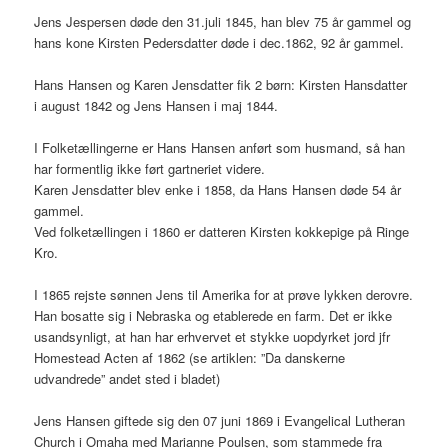
Jens Jespersen døde den 31.juli 1845, han blev 75 år gammel og
hans kone Kirsten Pedersdatter døde i dec.1862, 92 år gammel.
Hans Hansen og Karen Jensdatter fik 2 børn: Kirsten Hansdatter
i august 1842 og Jens Hansen i maj 1844.
I Folketællingerne er Hans Hansen anført som husmand, så han
har formentlig ikke ført gartneriet videre.
Karen Jensdatter blev enke i 1858, da Hans Hansen døde 54 år
gammel.
Ved folketællingen i 1860 er datteren Kirsten kokkepige på Ringe
Kro.
I 1865 rejste sønnen Jens til Amerika for at prøve lykken derovre.
Han bosatte sig i Nebraska og etablerede en farm. Det er ikke
usandsynligt, at han har erhvervet et stykke uopdyrket jord jfr
Homestead Acten af 1862 (se artiklen: ”Da danskerne
udvandrede” andet sted i bladet)
Jens Hansen giftede sig den 07 juni 1869 i Evangelical Lutheran
Church i Omaha med Marianne Poulsen, som stammede fra