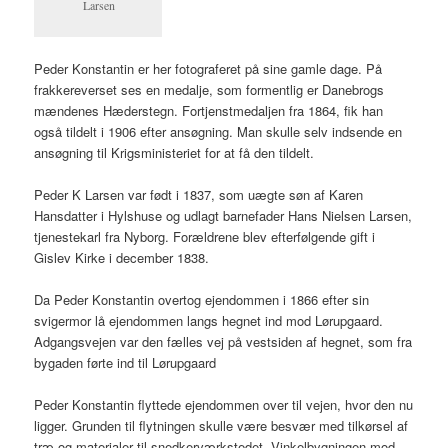
Larsen
Peder Konstantin er her fotograferet på sine gamle dage. På
frakkereverset ses en medalje, som formentlig er Danebrogs
mændenes Hæderstegn. Fortjenstmedaljen fra 1864, fik han
også tildelt i 1906 efter ansøgning. Man skulle selv indsende en
ansøgning til Krigsministeriet for at få den tildelt.
Peder K Larsen var født i 1837, som uægte søn af Karen
Hansdatter i Hylshuse og udlagt barnefader Hans Nielsen Larsen,
tjenestekarl fra Nyborg. Forældrene blev efterfølgende gift i
Gislev Kirke i december 1838.
Da Peder Konstantin overtog ejendommen i 1866 efter sin
svigermor lå ejendommen langs hegnet ind mod Lørupgaard.
Adgangsvejen var den fælles vej på vestsiden af hegnet, som fra
bygaden førte ind til Lørupgaard
Peder Konstantin flyttede ejendommen over til vejen, hvor den nu
ligger. Grunden til flytningen skulle være besvær med tilkørsel af
træ og materialer til snedkerværkstedet. Vinkelbygningen mod