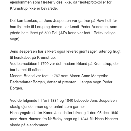
ejendommen som fæster vides ikke, da fæsteprotokoller for
Krumstrup ikke er bevarede.
Det kan tænkes, at Jens Jespersen var gartner på Ravnholt før
han flyttede til Lørup og derved har kendt Peder Andersen, som
ydede ham lånet på 500 Rd. (JJ’s kone var født i Refsvindinge
sogn)
Jens Jespersen har sikkert også leveret grøntsager, urter og frugt
til herskabet på Krumstrup.
Ved barnedåben i 1799 var det madam Briand på Krumstrup, der
bar barnet til dåben.
Madam Briand var født i 1767 som Maren Anne Margrethe
Pedersdatter Borgen, datter af præsten i Langaa sogn Peder
Borgen.
Ved de følgende FT’er i 1834 og 1840 beboede Jens Jespersen
stadig ejendommen og er anført som gartner.
Hans yngste datter Karen Jensdatter bliver gift den 05.dec 1840
med Hans Hansen fra Nr.Broby sogn og i 1841 fik Hans Hansen
skøde på ejendommen.