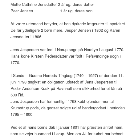
Mette Cathrine Jensdatter 2 år ug. deres datter
Peer Jensen 1 år ug. deres søn
At være urtemand betyder, at han dyrkede lægeurter til apoteket.
De får yderligere 2 børn mere, Jesper Jensen i 1802 og Karen
Jensdatter i 1806.
Jens Jespersen var født i Norup sogn på Nordfyn i august 1770.
Hans kone Kirsten Pedersdatter var født i Refsvindinge sogn i
1770.
I Sunds – Gudme Herreds Tingbog (1740 – 1927) er der den 11.
juni 1798 tinglyst en obligation udstedt af Jens Jespersen til
Peder Andersen Kusk på Ravnholt som sikkerhed for et lån på
500 Rd.
Jens Jespersen har formentlig i 1798 købt ejendommen af
Krumstrup gods, da godset solgte ud af bøndergodset i perioden
1795 – 1800.
Ved et af hans børns dåb i januar 1801 har præsten anført ham,
som selvejer husmand i Lørup. Men om JJ før købet har beboet