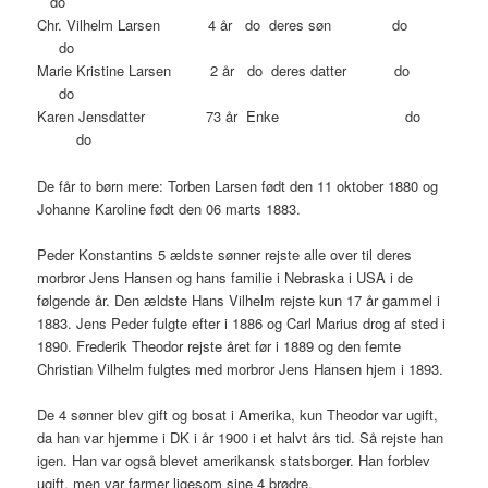
do
Chr. Vilhelm Larsen 4 år do deres søn do
do
Marie Kristine Larsen 2 år do deres datter do
do
Karen Jensdatter 73 år Enke do
do
De får to børn mere: Torben Larsen født den 11 oktober 1880 og
Johanne Karoline født den 06 marts 1883.
Peder Konstantins 5 ældste sønner rejste alle over til deres
morbror Jens Hansen og hans familie i Nebraska i USA i de
følgende år. Den ældste Hans Vilhelm rejste kun 17 år gammel i
1883. Jens Peder fulgte efter i 1886 og Carl Marius drog af sted i
1890. Frederik Theodor rejste året før i 1889 og den femte
Christian Vilhelm fulgtes med morbror Jens Hansen hjem i 1893.
De 4 sønner blev gift og bosat i Amerika, kun Theodor var ugift,
da han var hjemme i DK i år 1900 i et halvt års tid. Så rejste han
igen. Han var også blevet amerikansk statsborger. Han forblev
ugift, men var farmer ligesom sine 4 brødre.