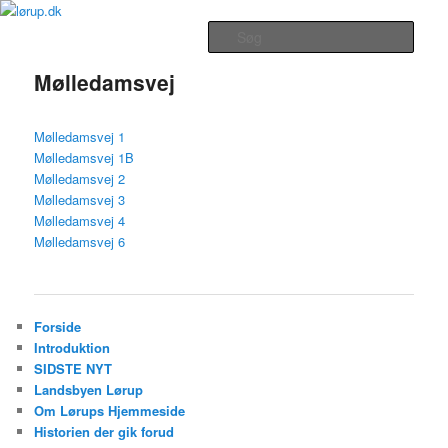
Fortsæt
Lørup Beboerforenings Hjemmeside
til
Hovedmenu
Søg
primært
indhold
Mølledamsvej
lørup.dk
Mølledamsvej 1
Mølledamsvej 1B
Mølledamsvej 2
Mølledamsvej 3
Mølledamsvej 4
Mølledamsvej 6
Forside
Introduktion
SIDSTE NYT
Landsbyen Lørup
Om Lørups Hjemmeside
Historien der gik forud