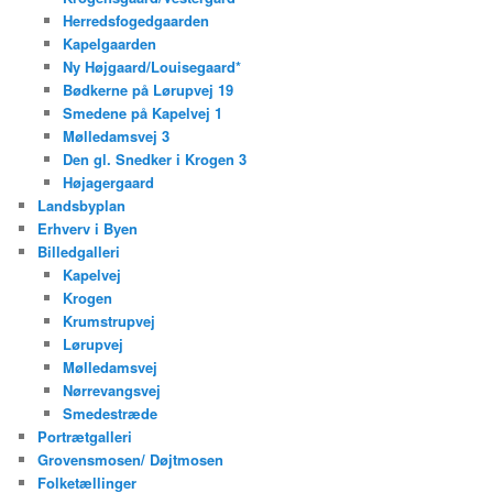
Herredsfogedgaarden
Kapelgaarden
Ny Højgaard/Louisegaard*
Bødkerne på Lørupvej 19
Smedene på Kapelvej 1
Mølledamsvej 3
Den gl. Snedker i Krogen 3
Højagergaard
Landsbyplan
Erhverv i Byen
Billedgalleri
Kapelvej
Krogen
Krumstrupvej
Lørupvej
Mølledamsvej
Nørrevangsvej
Smedestræde
Portrætgalleri
Grovensmosen/ Døjtmosen
Folketællinger