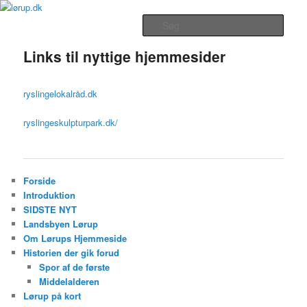
Fortsæt
Lørup Beboerforenings Hjemmeside
til
Hovedmenu
Søg
primært
indhold
Links til nyttige hjemmesider
lørup.dk
ryslingelokalråd.dk
ryslingeskulpturpark.dk/
Forside
Introduktion
SIDSTE NYT
Landsbyen Lørup
Om Lørups Hjemmeside
Historien der gik forud
Spor af de første
Middelalderen
Lørup på kort