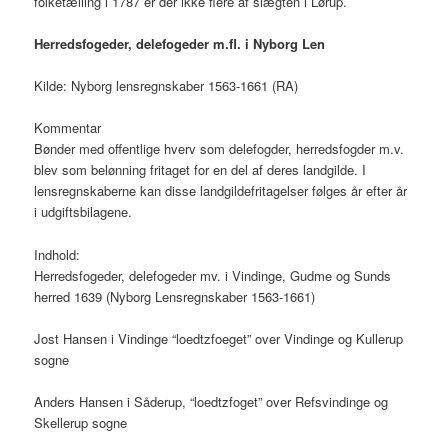
folketælling i 1787 er der ikke flere af slægten i Lørup.
Herredsfogeder, delefogeder m.fl. i Nyborg Len
Kilde: Nyborg lensregnskaber 1563-1661 (RA)
Kommentar
Bønder med offentlige hverv som delefogder, herredsfogder m.v.
blev som belønning fritaget for en del af deres landgilde. I
lensregnskaberne kan disse landgildefritagelser følges år efter år
i udgiftsbilagene.
Indhold:
Herredsfogeder, delefogeder mv. i Vindinge, Gudme og Sunds
herred 1639 (Nyborg Lensregnskaber 1563-1661)
Jost Hansen i Vindinge “loedtzfoeget” over Vindinge og Kullerup
sogne
Anders Hansen i Såderup, “loedtzfoget” over Refsvindinge og
Skellerup sogne