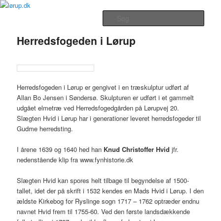
Fortsæt
Lørup Beboerforenings Hjemmeside
til
Hovedmenu
Søg
primært
indhold
Herredsfogeden i Lørup
lørup.dk
Herredsfogeden i Lørup er gengivet i en træskulptur udført af
Allan Bo Jensen i Søndersø. Skulpturen er udført i et gammelt
udgået elmetræ ved Herredsfogedgården på Lørupvej 20.
Slægten Hvid i Lørup har i generationer leveret herredsfogeder til
Gudme herredsting.
I årene 1639 og 1640 hed han
Knud Christoffer Hvid
jfr.
nedenstående klip fra www.fynhistorie.dk
Slægten Hvid kan spores helt tilbage til begyndelse af 1500-
tallet, idet der på skrift i 1532 kendes en Mads Hvid i Lørup. I den
ældste Kirkebog for Ryslinge sogn 1717 – 1762 optræder endnu
navnet Hvid frem til 1755-60. Ved den første landsdækkende