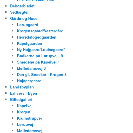
Beboerbladet
Vedtægter
Gårde og Huse
Lørupgaard
Krogensgaard/Vestergård
Herredsfogedgaarden
Kapelgaarden
Ny Højgaard/Louisegaard*
Bødkerne på Lørupvej 19
Smedene på Kapelvej 1
Mølledamsvej 3
Den gl. Snedker i Krogen 3
Højagergaard
Landsbyplan
Erhverv i Byen
Billedgalleri
Kapelvej
Krogen
Krumstrupvej
Lørupvej
Mølledamsvej