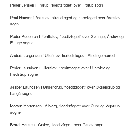
Peder Jensen i Frørup, “loedtzfoget” over Frørup sogn
Poul Hansen i Avnslev, strandfoged og skovfoged over Avnslev
sogn
Peder Pedersen i Ferritslev, “loedtzfoget” over Søllinge, Årslev og
Ellinge sogne
Anders Jørgensen i Ullerslev, herredsfoged i Vindinge herred
Peder Lauridsen i Ullerslev, “loedtzfoget” over Ullerslev og
Flødstrup sogne
Jesper Lauridsen i Øksendrup, “loedtzfoget” over Øksendrup og
Langå sogne
Morten Mortensen i Albjerg, “loedtzfoget” over Oure og Vejstrup
sogne
Bertel Hansen i Gislev, “loedtzfoget” over Gislev sogn