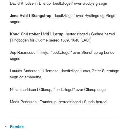
David Knudsen i Ellerup “loedtzfoget” over Gudbjerg sogn
Jens Hvid i Brangstrup
, “loedtzfoget” over Ryslinge og Ringe
sogne
Knud Christoffer Hvid i Lørup
, herredsfoged i Gudme herred
[Tingbogen for Gudme herred 1639, 1640 (LAO)]
Jep Rasmussen i Høje, “loedtzfoget” over Stenstrup og Lunde
sogne
Laurids Andersen i Ullemose, “loedtzfoget” over Øster Skerninge
sogn og småøerne
Niels Lauridsen i Ollerup, “loedtzfoget” over Ollerup sogn
Mads Pedersen i Trunderup, herredsfoged i Sunds herred
Forside